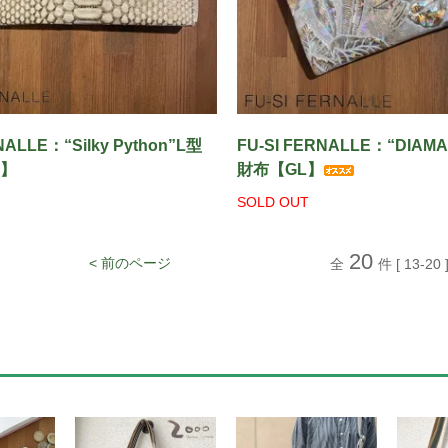
NALLE：“Silky Python”L型
FU-SI FERNALLE：“DIAM
L】
財布【GL】
SOLD OUT
20
< 前のページ
全
件 [ 13-20 