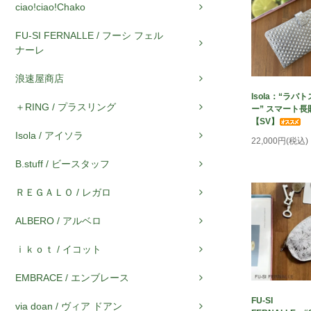
ciao!ciao!Chako
FU-SI FERNALLE / フーシ フェル
ナーレ
浪速屋商店
Isola：“ラバ
＋RING / プラスリング
ー” スマート長
【SV】
Isola / アイソラ
22,000円(税込)
B.stuff / ビースタッフ
ＲＥＧＡＬＯ / レガロ
ALBERO / アルベロ
ｉｋｏｔ / イコット
EMBRACE / エンブレース
FU-SI
via doan / ヴィア ドアン