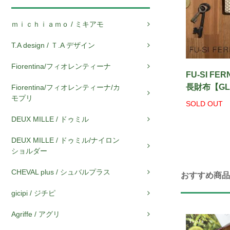
ｍｉｃｈｉａｍｏ / ミキアモ
T.A design / Ｔ.A デザイン
Fiorentina/フィオレンティーナ
FU-SI FER
長財布【G
Fiorentina/フィオレンティーナ/カ
モプリ
SOLD OUT
DEUX MILLE / ドゥミル
DEUX MILLE / ドゥミル/ナイロン
ショルダー
CHEVAL plus / シュバルプラス
おすすめ商品
gicipi / ジチピ
Agriffe / アグリ