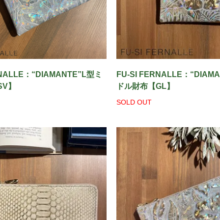
RNALLE：“DIAMANTE”L型ミ
FU-SI FERNALLE：“DIAM
SV】
ドル財布【GL】
SOLD OUT