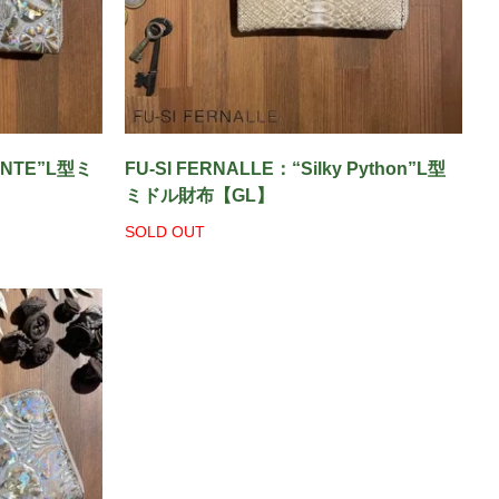
ANTE”L型ミ
FU-SI FERNALLE：“Silky Python”L型
ミドル財布【GL】
SOLD OUT