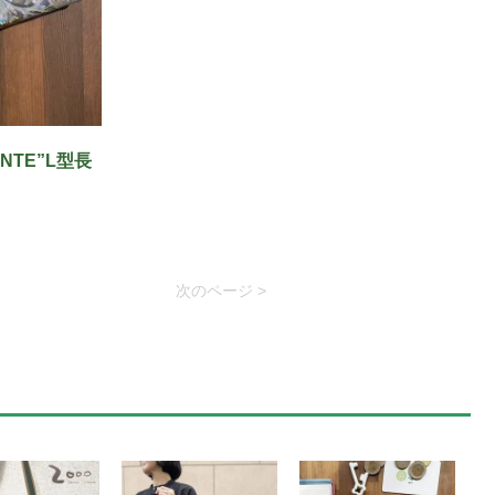
ANTE”L型長
次のページ >
]