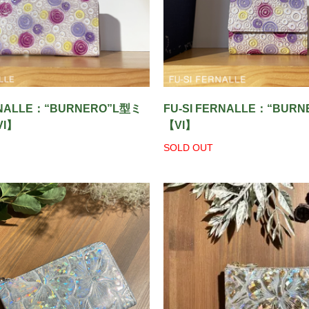
ERNALLE：“BURNERO”L型ミ
FU-SI FERNALLE：“BUR
I】
【VI】
SOLD OUT