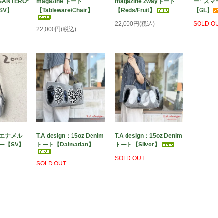
SANTERO”
magazine トート
magazine 2wayトート
ー” ス
SV】
【Tableware/Chair】
【Reds/Fruit】
【GL】
22,000円(税込)
SOLD O
22,000円(税込)
E：エナメル
T.A design：15oz Denim
T.A design：15oz Denim
ー【SV】
トート【Dalmatian】
トート【Silver】
SOLD OUT
SOLD OUT