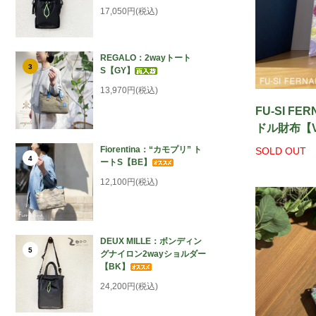
17,050円(税込)
REGALO：2wayトート
3
S【GY】
13,970円(税込)
FU-SI F
ドル財布【V
Fiorentina：“カモプリ” ト
SOLD OUT
4
ートS【BE】
12,100円(税込)
DEUX MILLE：ボンディン
5
グナイロン2wayショルダー
【BK】
24,200円(税込)