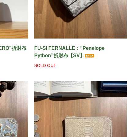
NERO”折財布
FU-SI FERNALLE：“Penelope
Python”折財布【SV】
SOLD OUT