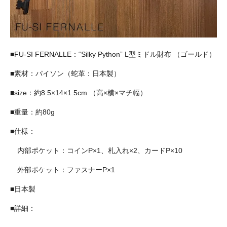
■FU-SI FERNALLE：“Silky Python” L型ミドル財布 （ゴールド）
■素材：パイソン（蛇革：日本製）
■size：約8.5×14×1.5cm （高×横×マチ幅）
■重量：約80g
■仕様：
内部ポケット：コインP×1、札入れ×2、カードP×10
外部ポケット：ファスナーP×1
■日本製
■詳細：