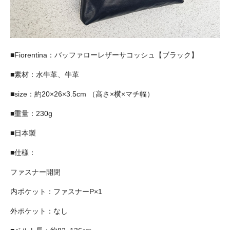
■Fiorentina：バッファローレザーサコッシュ【ブラック】
■素材：水牛革、牛革
■size：約20×26×3.5cm （高さ×横×マチ幅）
■重量：230g
■日本製
■仕様：
ファスナー開閉
内ポケット：ファスナーP×1
外ポケット：なし