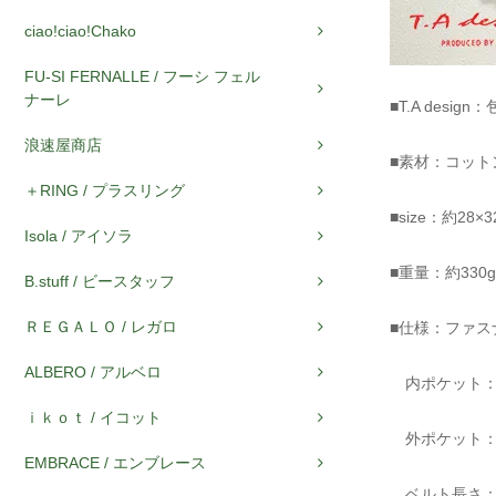
ciao!ciao!Chako
FU-SI FERNALLE / フーシ フェル
ナーレ
■T.A des
浪速屋商店
■素材：コット
＋RING / プラスリング
■size：約28
Isola / アイソラ
■重量：約330g
B.stuff / ビースタッフ
ＲＥＧＡＬＯ / レガロ
■仕様：ファス
ALBERO / アルベロ
内ポケット：オ
ｉｋｏｔ / イコット
外ポケット：
EMBRACE / エンブレース
ベルト長さ：約7