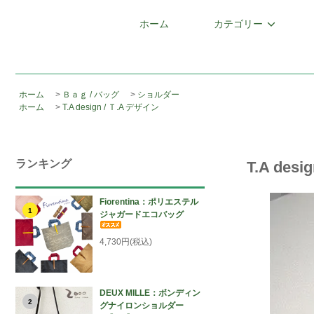
ホーム
カテゴリー
ホーム
>
Ｂａｇ / バッグ
>
ショルダー
ホーム
>
T.A design / Ｔ.A デザイン
ランキング
T.A d
Fiorentina：ポリエステル
1
ジャガードエコバッグ
4,730円(税込)
DEUX MILLE：ボンディン
2
グナイロンショルダー