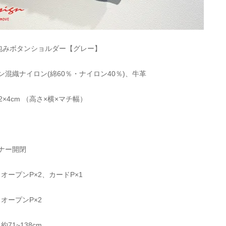
ign：包みボタンショルダー【グレー】
ン混織ナイロン(綿60％・ナイロン40％)、牛革
×32×4cm （高さ×横×マチ幅）
ナー開閉
ープンP×2、カードP×1
オープンP×2
1~138cm